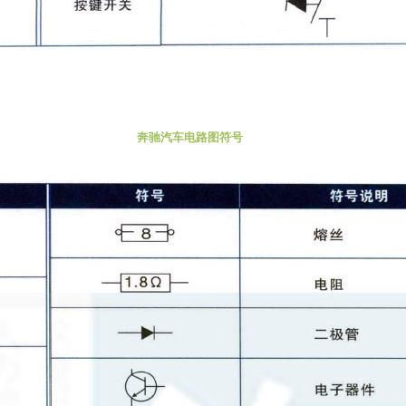
奔驰汽车电路图符号