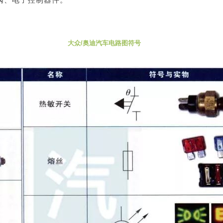
大众/奥迪汽车电路图符号