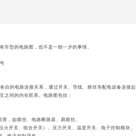
有车型的电路图，也不是一朝一夕的事情。
号
各自的电路连接关系，通过开关、导线、熔丝等配电设备连接
互之间的内在联系。电路图包括：
损害，如熔丝、电路断路器、易熔丝。
（点火开关、组合开关）、压力开关、温度开关、电子控制模块。
阀、电子控制器件。